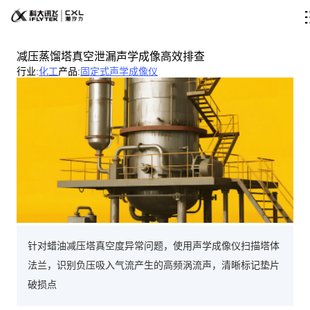
减压蒸馏塔真空泄漏声学成像高效排查
行业
:
化工
产品
:
固定式声学成像仪
针对蜡油减压塔真空度异常问题，使用声学成像仪扫描塔体
法兰，识别负压吸入气流产生的高频涡流声，清晰标记垫片
破损点